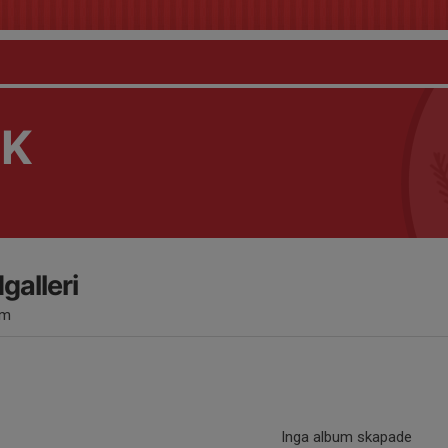
OK
dgalleri
um
Inga album skapade