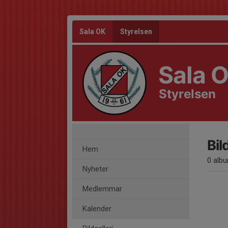
Sala OK
Styrelsen
Sala 
Styrelsen
Bil
Hem
0 alb
Nyheter
Medlemmar
Kalender