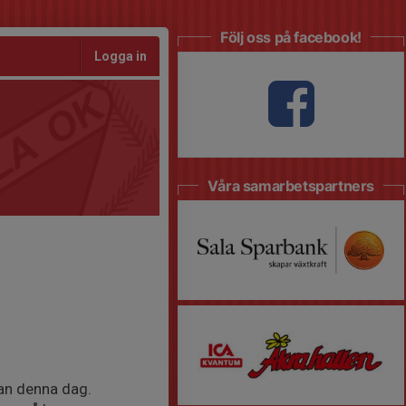
Följ oss på facebook!
Logga in
Våra samarbetspartners
gan denna dag.