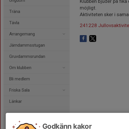
Ungdom
Klubben bjuder på fika 
möjligt.
Träna
Aktiviteten sker i sa
Tävla
241228 Jullovsaktivit
Arrangemang
Järndammsstugan
Gruvdammsrundan
Om klubben
Bli medlem
Friska Sala
Länkar
Godkänn kakor