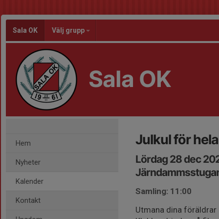
Sala OK
Välj grupp
Sala OK
Julkul för hela
Hem
Lördag 28 dec 202
Nyheter
Järndammsstuga
Kalender
Samling: 11:00
Kontakt
Utmana dina föräldrar 