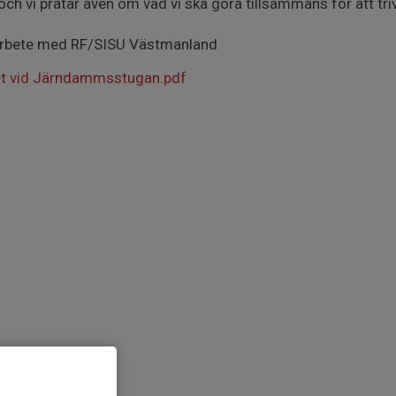
och vi pratar även om vad vi ska göra tillsammans för att tr
marbete med RF/SISU Västmanland
et vid Järndammsstugan.pdf