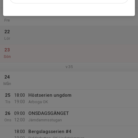
11:00
Tor
Västerås SOK
21
Fre
22
Lör
23
Sön
v.35
24
Mån
25
18:00
Höstserien ungdom
19:00
Tis
Arboga OK
26
09:00
ONSDAGSGÄNGET
12:00
Ons
Järndammsstugan
18:00
Bergslagsserien #4