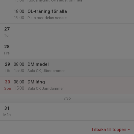
19:00
Riddarhyttan, OK Hedströmmen
18:00
OL-träning för alla
19:00
Plats meddelas senare
27
Tor
28
Fre
29
08:00
DM medel
15:00
Lör
Sala OK, Järndammen
30
08:00
DM lång
15:00
Sön
Sala OK Järndammen
v.36
31
Mån
Tillbaka till toppen