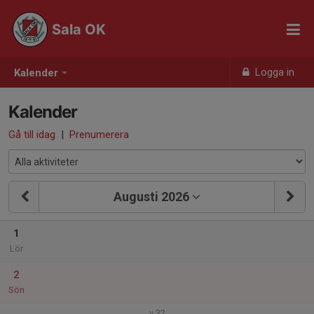
Sala OK
Logga in
Kalender
Kalender
Gå till idag
|
Prenumerera
Augusti 2026
1
Lör
2
Sön
v.32