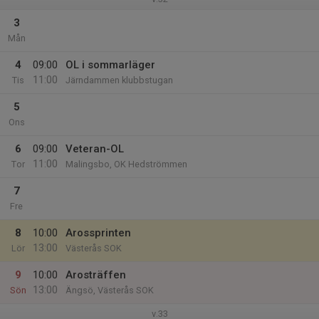
3
Mån
4
09:00
OL i sommarläger
11:00
Tis
Järndammen klubbstugan
5
Ons
6
09:00
Veteran-OL
11:00
Tor
Malingsbo, OK Hedströmmen
7
Fre
8
10:00
Arossprinten
13:00
Lör
Västerås SOK
9
10:00
Arosträffen
13:00
Sön
Ängsö, Västerås SOK
v.33