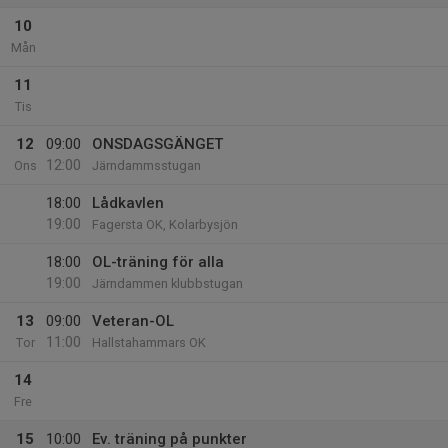
10
Mån
11
Tis
12
09:00
ONSDAGSGÄNGET
12:00
Ons
Järndammsstugan
18:00
Lådkavlen
19:00
Fagersta OK, Kolarbysjön
18:00
OL-träning för alla
19:00
Järndammen klubbstugan
13
09:00
Veteran-OL
11:00
Tor
Hallstahammars OK
14
Fre
15
10:00
Ev. träning på punkter