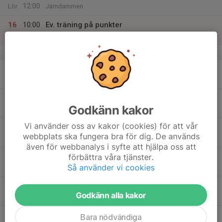
12:00
Lör
Järndammen
16
10:00
Ev. träning på punkter
12:00
Sön
Järndammen
v.34
17
Mån
18
18:00
Maze
Godkänn kakor
19:00
Tis
Surahammars SOK
Vi använder oss av kakor (cookies) för att vår
19
09:00
ONSDAGSGÄNGET
webbplats ska fungera bra för dig. De används
12:00
Ons
Järndammsstugan
även för webbanalys i syfte att hjälpa oss att
18:00
Bergslagsserien #3
förbättra våra tjänster.
19:00
Så använder vi cookies
Fagersta OK, Brudslöjan
18:00
OL-träning för alla
Godkänn alla kakor
19:00
Plats meddelas senare
20
09:00
Veteran-OL
Bara nödvändiga