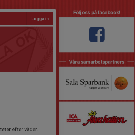
Följ oss på facebook!
Logga in
Våra samarbetspartners
eter efter väder.