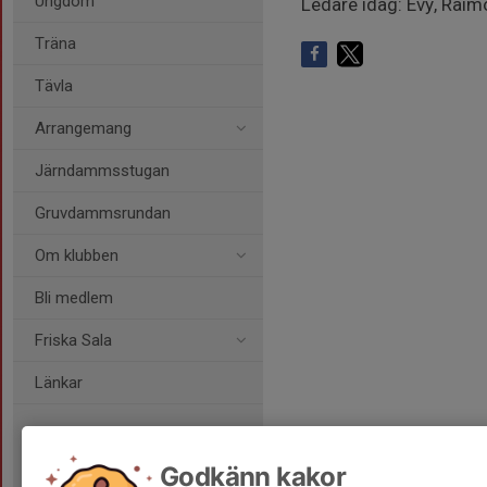
Ungdom
Ledare idag: Evy, Raimo
Träna
Tävla
Arrangemang
Järndammsstugan
Gruvdammsrundan
Om klubben
Bli medlem
Friska Sala
Länkar
Godkänn kakor