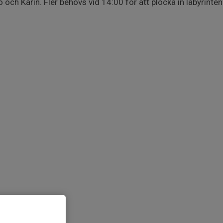
 och Karin. Fler behövs vid 14:00 för att plocka in labyrinten