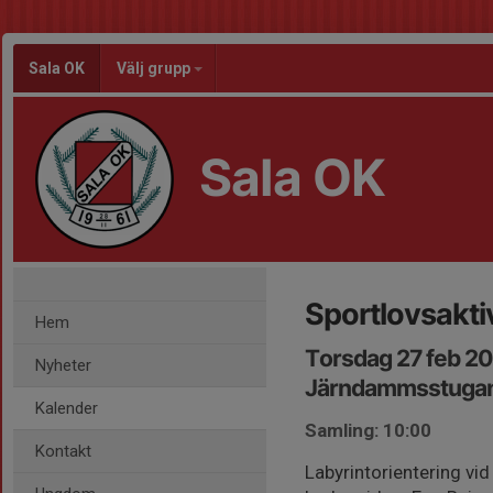
Sala OK
Välj grupp
Sala OK
Sportlovsaktiv
Hem
Torsdag 27 feb 20
Nyheter
Järndammsstuga
Kalender
Samling: 10:00
Kontakt
Labyrintorientering vi