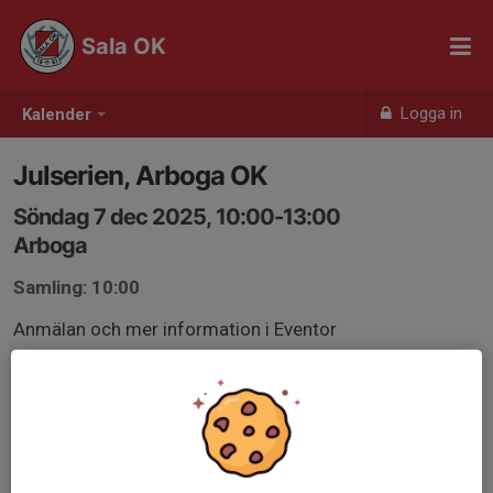
Sala OK
Logga in
Kalender
Julserien, Arboga OK
Söndag 7 dec 2025, 10:00-13:00
Arboga
Samling: 10:00
Anmälan och mer information i Eventor
eventor.orientering.se/Events/Show/53366