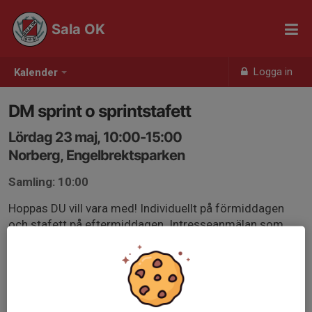
Sala OK
Logga in
Kalender
DM sprint o sprintstafett
Lördag 23 maj, 10:00-15:00
Norberg, Engelbrektsparken
Samling: 10:00
Hoppas DU vill vara med! Individuellt på förmiddagen
och stafett på eftermiddagen. Intresseanmälan som
kommentar senast 14/5 så att UK kan ta ut och anmäla
lag.
Vid frågor kontakta Lena
eventor.orientering.se/Events/Show/53614