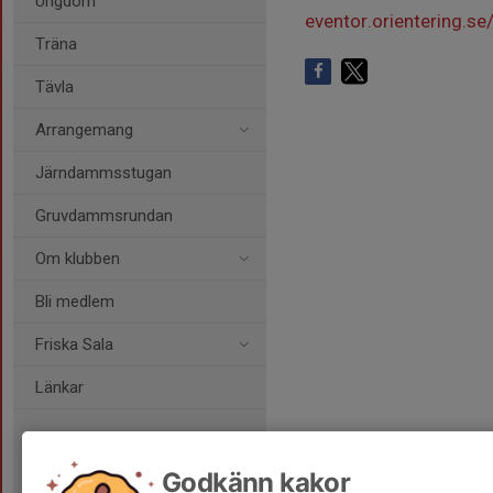
Ungdom
eventor.orientering.
Träna
Tävla
Arrangemang
Järndammsstugan
Gruvdammsrundan
Om klubben
Bli medlem
Friska Sala
Länkar
Godkänn kakor