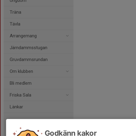
Ungdom
Träna
Tävla
Arrangemang
Järndammsstugan
Gruvdammsrundan
Om klubben
Bli medlem
Friska Sala
Länkar
Godkänn kakor