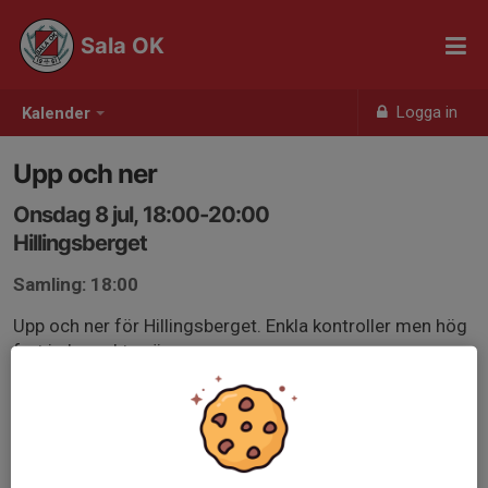
Sala OK
Logga in
Kalender
Upp och ner
Onsdag 8 jul, 18:00-20:00
Hillingsberget
Samling: 18:00
Upp och ner för Hillingsberget. Enkla kontroller men hög
fart i obanad terräng.
Om solen skiner så tar du väl med fikakorgen?!