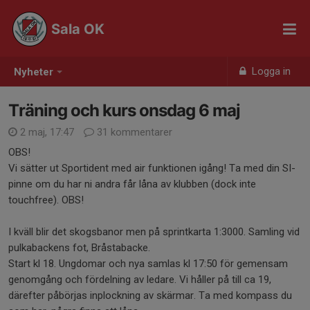
Sala OK
Logga in
Nyheter
Träning och kurs onsdag 6 maj
2 maj, 17:47
31 kommentarer
OBS!
Vi sätter ut Sportident med air funktionen igång! Ta med din SI-
pinne om du har ni andra får låna av klubben (dock inte
touchfree). OBS!
I kväll blir det skogsbanor men på sprintkarta 1:3000. Samling vid
pulkabackens fot, Bråstabacke.
Start kl 18. Ungdomar och nya samlas kl 17:50 för gemensam
genomgång och fördelning av ledare. Vi håller på till ca 19,
därefter påbörjas inplockning av skärmar. Ta med kompass du