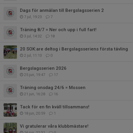
Dags för anmälan till Bergslagsserien 2
7 jul, 19:23
7
Träning 8/7 = Ner och upp i full fart!
3 jul, 14:32
18
20 SOK:are deltog i Bergslagsseriens första tävling
2 jul, 11:13
0
Bergslagsserien 2026
25 jun, 19:47
17
Träning onsdag 24/6 = Mossen
21 jun, 16:28
16
Tack för en fin kväll tillsammans!
18 jun, 20:59
1
Vi gratulerar våra klubbmästare!
16 jun, 22:31
0