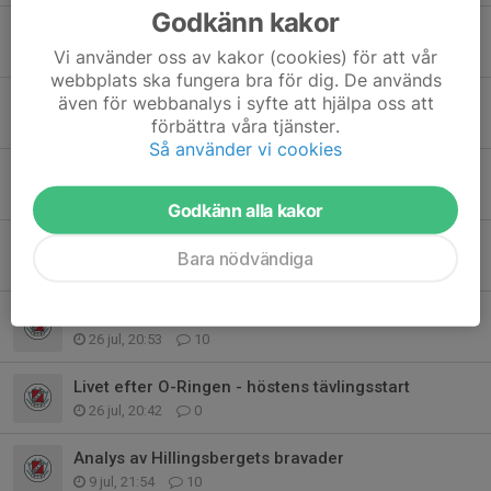
Godkänn kakor
Höstens träningar startar 12/8
Vi använder oss av kakor (cookies) för att vår
3 aug, 17:42
0
webbplats ska fungera bra för dig. De används
även för webbanalys i syfte att hjälpa oss att
Arossprinten 8/8 och Arosträffen 9/8
förbättra våra tjänster.
2 aug, 10:50
0
Så använder vi cookies
Inbjudan till Lådkavel och intresseanmälan
30 jul, 11:59
10
Godkänn alla kakor
Jättelabyrint i Surahammar
Bara nödvändiga
29 jul, 13:14
6
Intresseanmälan till 25-manna
26 jul, 20:53
10
Livet efter O-Ringen - höstens tävlingsstart
26 jul, 20:42
0
Analys av Hillingsbergets bravader
9 jul, 21:54
10