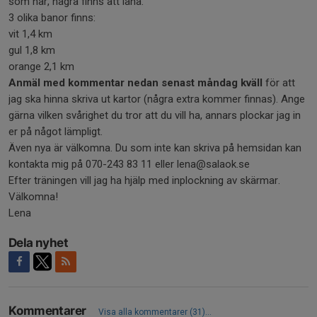
som har, några finns att låna.
3 olika banor finns:
vit 1,4 km
gul 1,8 km
orange 2,1 km
Anmäl med kommentar nedan senast måndag kväll
för att
jag ska hinna skriva ut kartor (några extra kommer finnas). Ange
gärna vilken svårighet du tror att du vill ha, annars plockar jag in
er på något lämpligt.
Även nya är välkomna. Du som inte kan skriva på hemsidan kan
kontakta mig på 070-243 83 11 eller lena@salaok.se
Efter träningen vill jag ha hjälp med inplockning av skärmar.
Välkomna!
Lena
Dela nyhet
Kommentarer
Visa alla kommentarer (31)...