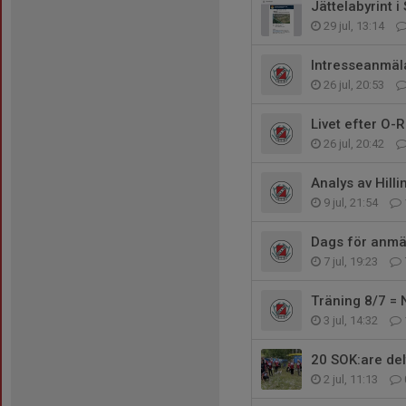
Jättelabyrint 
29 jul, 13:14
Intresseanmäl
26 jul, 20:53
Livet efter O-R
26 jul, 20:42
Analys av Hill
9 jul, 21:54
Dags för anmäl
7 jul, 19:23
Träning 8/7 = N
3 jul, 14:32
20 SOK:are del
2 jul, 11:13