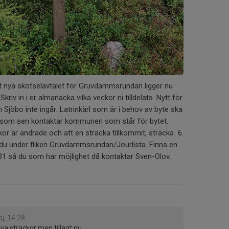
t nya skötselavtalet för Gruvdammsrundan ligger nu
Skriv in i er almanacka vilka veckor ni tilldelats. Nytt för
n Sjöbo inte ingår. Latrinkärl som är i behov av byte ska
ov som sen kontaktar kommunen som står för bytet.
or är ändrade och att en sträcka tillkommit, sträcka 6.
r du under fliken Gruvdammsrundan/Jourlista. Finns en
1 så du som har möjlighet då kontaktar Sven-Olov.
j, 14:28
a sträckor men tillagt nu.