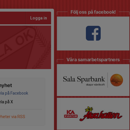
Följ oss på facebook!
Logga in
Våra samarbetspartners
nyhet
la på Facebook
la på X
heter via RSS