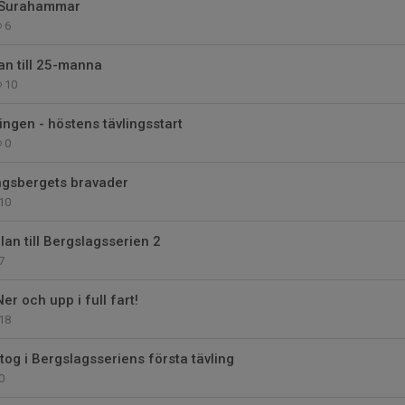
i Surahammar
6
an till 25-manna
10
ingen - höstens tävlingsstart
0
ingsbergets bravader
10
an till Bergslagsserien 2
7
er och upp i full fart!
18
tog i Bergslagsseriens första tävling
0