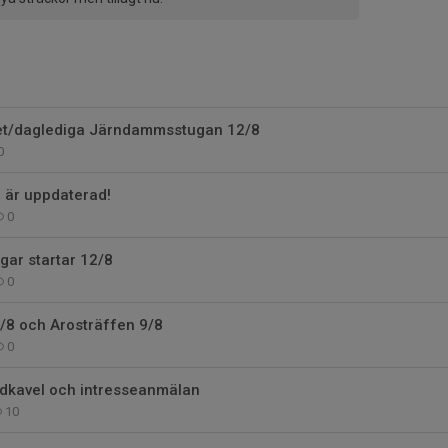
t/daglediga Järndammsstugan 12/8
0
är uppdaterad!
0
gar startar 12/8
0
/8 och Arosträffen 9/8
0
Lådkavel och intresseanmälan
10