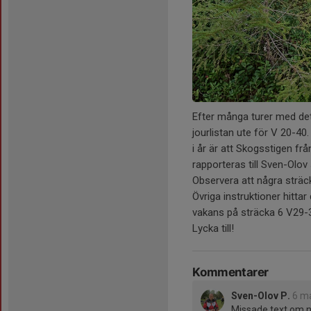
Efter många turer med de
jourlistan ute för V 20-40. 
i år är att Skogsstigen frå
rapporteras till Sven-Ol
Observera att några sträck
Övriga instruktioner hitta
vakans på sträcka 6 V29-3
Lycka till!
Kommentarer
Sven-Olov P.
6 ma
Missade text om ny