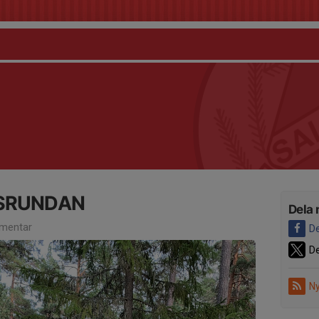
SRUNDAN
Dela 
mentar
De
De
Ny