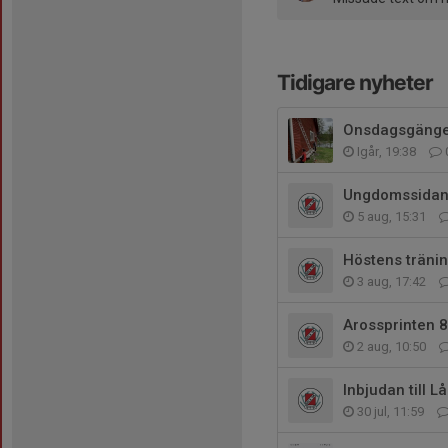
Tidigare nyheter
Onsdagsgänge
Igår, 19:38
Ungdomssidan 
5 aug, 15:31
Höstens tränin
3 aug, 17:42
Arossprinten 8
2 aug, 10:50
Inbjudan till 
30 jul, 11:59