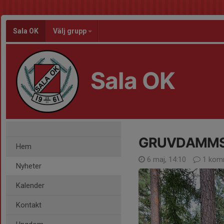
Sala OK
Välj grupp
Sala OK
GRUVDAMM
Hem
6 maj, 14:10
1 kom
Nyheter
Kalender
Kontakt