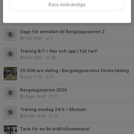
Bara nödvändiga
Analys av Hillingsbergets bravader
9 jul, 21:54
10
Dags för anmälan till Bergslagsserien 2
7 jul, 19:23
7
Träning 8/7 = Ner och upp i full fart!
3 jul, 14:32
18
20 SOK:are deltog i Bergslagsseriens första tävling
2 jul, 11:13
0
Bergslagsserien 2026
25 jun, 19:47
17
Träning onsdag 24/6 = Mossen
21 jun, 16:28
16
Tack för en fin kväll tillsammans!