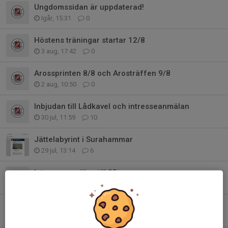
Ungdomssidan är uppdaterad!
Igår, 15:31
0
Höstens träningar startar 12/8
3 aug, 17:42
0
Arossprinten 8/8 och Arosträffen 9/8
2 aug, 10:50
0
Inbjudan till Lådkavel och intresseanmälan
30 jul, 11:59
10
Jättelabyrint i Surahammar
29 jul, 13:14
6
Intresseanmälan till 25-manna
26 jul, 20:53
10
Livet efter O-Ringen - höstens tävlingsstart
26 jul, 20:42
0