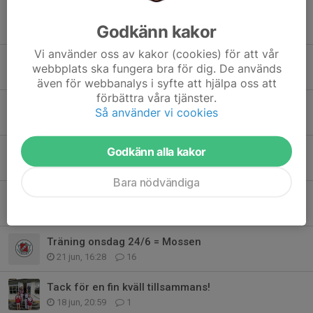
Analys av Hillingsbergets bravader
Godkänn kakor
9 jul, 21:54
10
Vi använder oss av kakor (cookies) för att vår
Dags för anmälan till Bergslagsserien 2
webbplats ska fungera bra för dig. De används
7 jul, 19:23
7
även för webbanalys i syfte att hjälpa oss att
förbättra våra tjänster.
Träning 8/7 = Ner och upp i full fart!
Så använder vi cookies
3 jul, 14:32
18
20 SOK:are deltog i Bergslagsseriens första tävling
Godkänn alla kakor
2 jul, 11:13
0
Bara nödvändiga
Bergslagsserien 2026
25 jun, 19:47
17
Träning onsdag 24/6 = Mossen
21 jun, 16:28
16
Tack för en fin kväll tillsammans!
18 jun, 20:59
1