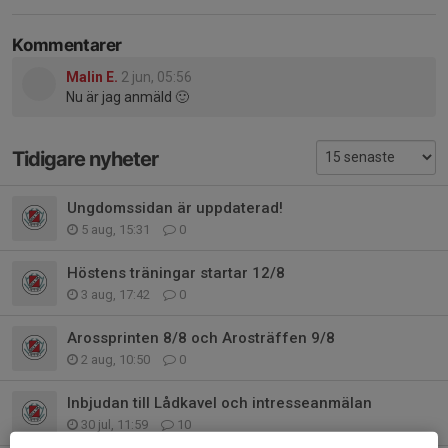
Kommentarer
Malin E.
2 jun, 05:56
Nu är jag anmäld 🙂
Tidigare nyheter
Ungdomssidan är uppdaterad!
5 aug, 15:31
0
Höstens träningar startar 12/8
3 aug, 17:42
0
Arossprinten 8/8 och Arosträffen 9/8
2 aug, 10:50
0
Inbjudan till Lådkavel och intresseanmälan
30 jul, 11:59
10