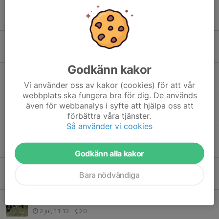
Jättelabyrint i Surahammar
29 jul, 13:14
6
Intresseanmälan till 25-manna
26 jul, 20:53
10
Godkänn kakor
Livet efter O-Ringen - höstens tävlingsstart
26 jul, 20:42
0
Vi använder oss av kakor (cookies) för att vår
webbplats ska fungera bra för dig. De används
Analys av Hillingsbergets bravader
även för webbanalys i syfte att hjälpa oss att
förbättra våra tjänster.
9 jul, 21:54
10
Så använder vi cookies
Dags för anmälan till Bergslagsserien 2
7 jul, 19:23
7
Godkänn alla kakor
Träning 8/7 = Ner och upp i full fart!
Bara nödvändiga
3 jul, 14:32
18
20 SOK:are deltog i Bergslagsseriens första tävling
2 jul, 11:13
0