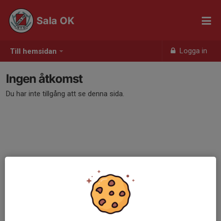
Sala OK
Logga in
Till hemsidan
Ingen åtkomst
Du har inte tillgång att se denna sida.