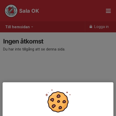
Sala OK
Logga in
Till hemsidan
Ingen åtkomst
Du har inte tillgång att se denna sida.